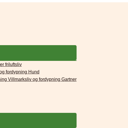
 friluftsliv
 og fordypning Hund
ng Villmarksliv og fordypning Gartner