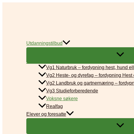
Skip
to
content
Utdanningstilbud
Vg1 Naturbruk – fordypning hest, hund eller
Vg2 Heste- og dyrefag – fordypning Hest
Vg2 Landbruk og gartnernæring – fordypni
Vg3 Studieforberedende
Voksne søkere
Realfag
Elever og foresatte