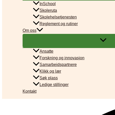
InSchool
Skoleruta
Skolehelsetjenesten
Reglement og rutiner
Om oss
Ansatte
Forskning og innovasjon
Samarbeidspartnere
Klikk og lær
Søk plass
Ledige stillinger
Kontakt