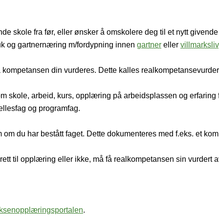
de skole fra før, eller ønsker å omskolere deg til et nytt give
uk og gartnernæring m/fordypning innen
gartner
eller
villmarksliv
å kompetansen din vurderes. Dette kalles realkompetansevurder
 skole, arbeid, kurs, opplæring på arbeidsplassen og erfaring 
ellesfag og programfag.
om om du har bestått faget. Dette dokumenteres med f.eks. et ko
tt til opplæring eller ikke, må få realkompetansen sin vurdert 
ksenopplæringsportalen
.