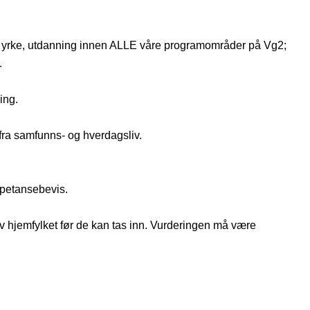
nde yrke, utdanning innen ALLE våre programområder på Vg2;
.
ing.
fra samfunns- og hverdagsliv.
mpetansebevis.
av hjemfylket før de kan tas inn. Vurderingen må være