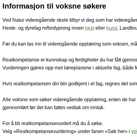
Informasjon til voksne søkere
Ved Natur videregående skole tilbyr vi deg som har videregåen
Heste- og dyrefag m/fordypning innen
hest
eller
hund
, Landbr
Før du kan tas inn til videregående opplæring som voksen, m
Realkompetanse er kunnskap og ferdigheter du har fått gjennom
Vurderingen gjøres opp mot læreplanene i aktuelle fag, både f
Hvis realkompetansen din blir godkjent i et fag, regnes det s
Alle voksne som søker videregående opplæring, enten de har re
gjennomført før det kan fattes vedtak om inntak.
For å bli realkompetansevurdert må du å søke.
Velg «Realkompetansevurdering» under fanen «Søk her» i
vo